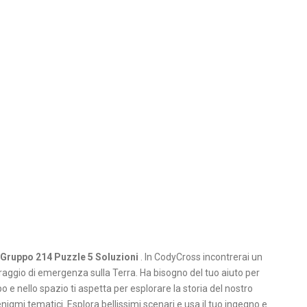
Gruppo 214 Puzzle 5 Soluzioni
. In CodyCross incontrerai un
aggio di emergenza sulla Terra. Ha bisogno del tuo aiuto per
o e nello spazio ti aspetta per esplorare la storia del nostro
igmi tematici. Esplora bellissimi scenari e usa il tuo ingegno e