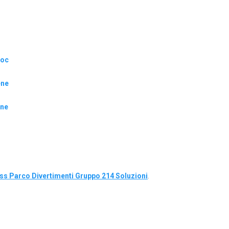
i
toc
ene
one
s Parco Divertimenti Gruppo 214 Soluzioni
.