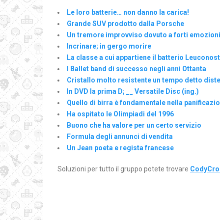
Le loro batterie… non danno la carica!
Grande SUV prodotto dalla Porsche
Un tremore improvviso dovuto a forti emozion
Incrinare; in gergo morire
La classe a cui appartiene il batterio Leuconos
I Ballet band di successo negli anni Ottanta
Cristallo molto resistente un tempo detto dist
In DVD la prima D; __ Versatile Disc (ing.)
Quello di birra è fondamentale nella panificazi
Ha ospitato le Olimpiadi del 1996
Buono che ha valore per un certo servizio
Formula degli annunci di vendita
Un Jean poeta e regista francese
Soluzioni per tutto il gruppo potete trovare
CodyCros