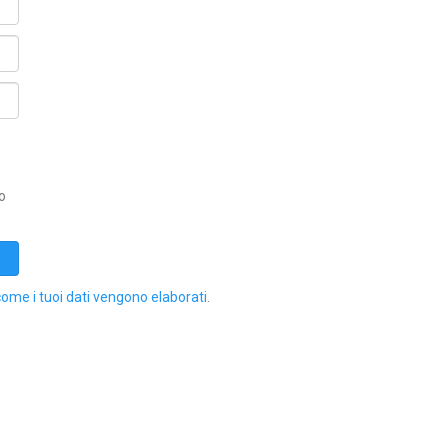
o
come i tuoi dati vengono elaborati
.