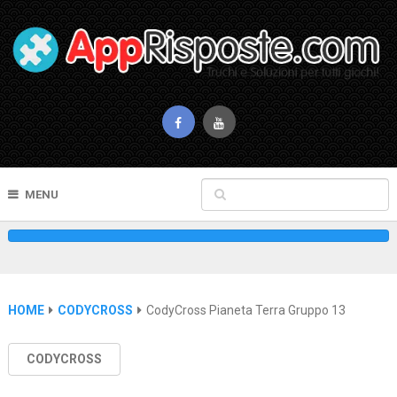
MENU
HOME
CODYCROSS
CodyCross Pianeta Terra Gruppo 13
CODYCROSS