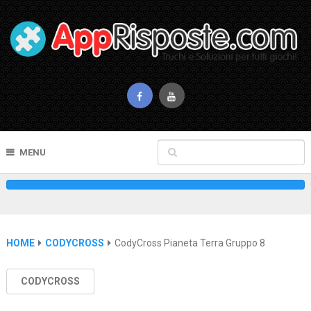
MENU
HOME
CODYCROSS
CodyCross Pianeta Terra Gruppo 8
CODYCROSS