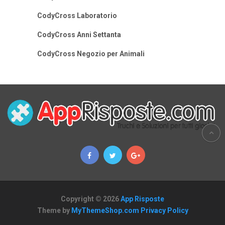
CodyCross Laboratorio
CodyCross Anni Settanta
CodyCross Negozio per Animali
Copyright © 2026
App Risposte
Theme by
MyThemeShop.com
Privacy Policy