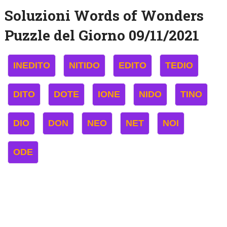
Soluzioni Words of Wonders
Puzzle del Giorno 09/11/2021
INEDITO
NITIDO
EDITO
TEDIO
DITO
DOTE
IONE
NIDO
TINO
DIO
DON
NEO
NET
NOI
ODE