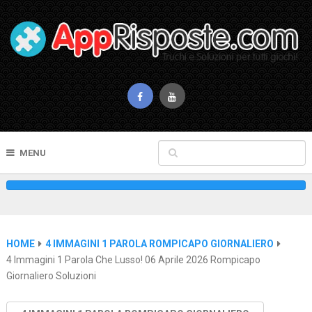
MENU
HOME
4 IMMAGINI 1 PAROLA ROMPICAPO GIORNALIERO
4 Immagini 1 Parola Che Lusso! 06 Aprile 2026 Rompicapo
Giornaliero Soluzioni