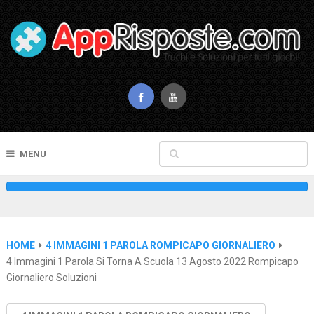
MENU
HOME
4 IMMAGINI 1 PAROLA ROMPICAPO GIORNALIERO
4 Immagini 1 Parola Si Torna A Scuola 13 Agosto 2022 Rompicapo
Giornaliero Soluzioni