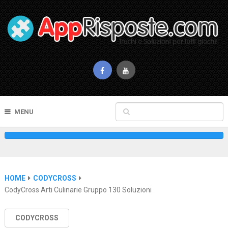
MENU
HOME
CODYCROSS
CodyCross Arti Culinarie Gruppo 130 Soluzioni
CODYCROSS