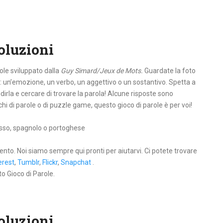
Soluzioni
ole sviluppato dalla
Guy Simard/Jeux de Mots.
Guardate la foto
: un’emozione, un verbo, un aggettivo o un sostantivo. Spetta a
dirla e cercare di trovare la parola! Alcune risposte sono
iochi di parole o di puzzle game, questo gioco di parole è per voi!
 russo, spagnolo o portoghese
ento. Noi siamo sempre qui pronti per aiutarvi. Ci potete trovare
erest
,
Tumblr
,
Flickr
,
Snapchat
.
to Gioco di Parole.
Soluzioni