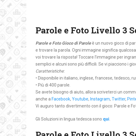
Parole e Foto Livello 3 
Parole e Foto Gioco di Parole
è un nuovo gioco di par
e trovare la parola. Ogni immagine significa qualcosa
voi trovare la risposta! Toccare l’immagine per ingran
semplici e alcuni sono più difficili. Se vi piacciono i g
Caratteristiche:
• Disponibile in italiano, inglese, francese, tedesco,
• Più di 400 parole.
Se avete bisogno di aiuto, allora scriveterci un comm
anche a
Facebook
,
Youtube
,
Instagram
,
Twitter
,
Pint
Vi auguro tanto divertimento con il gioco: Parole e Fo
Gli Soluzioni in lingua tedesca sono
qui
.
Parole e Foto Livello 3 