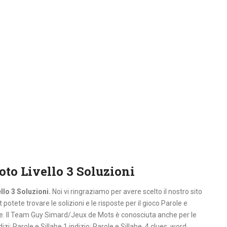
oto Livello 3 Soluzioni
llo 3 Soluzioni.
Noi vi ringraziamo per avere scelto il nostro sito
potete trovare le solizioni e le risposte per il gioco Parole e
le. Il Team Guy Simard/Jeux de Mots è conosciuta anche per le
dizi: Parole e Sillabe,1 indizio: Parole e Sillabe, 4 clues: word