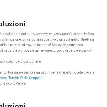
Soluzioni
ole sviluppato dalla
Guy Simard/Jeux de Mots.
Guardate la foto
: un’emozione, un verbo, un aggettivo o un sostantivo. Spetta a
dirla e cercare di trovare la parola! Alcune risposte sono
iochi di parole o di puzzle game, questo gioco di parole è per voi!
 russo, spagnolo o portoghese
ento. Noi siamo sempre qui pronti per aiutarvi. Ci potete trovare
erest
,
Tumblr
,
Flickr
,
Snapchat
.
to Gioco di Parole.
Soluzioni