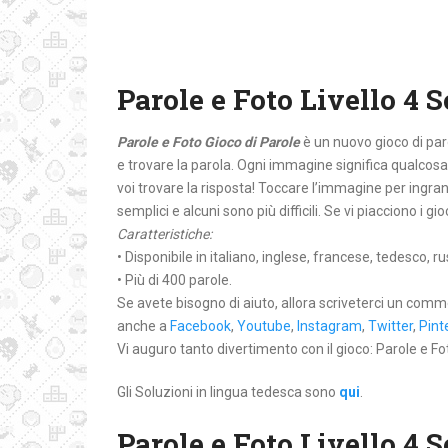
Parole e Foto Livello 4 
Parole e Foto Gioco di Parole
è un nuovo gioco di par
e trovare la parola. Ogni immagine significa qualcosa
voi trovare la risposta! Toccare l’immagine per ingran
semplici e alcuni sono più difficili. Se vi piacciono i g
Caratteristiche:
• Disponibile in italiano, inglese, francese, tedesco,
• Più di 400 parole.
Se avete bisogno di aiuto, allora scriveterci un comm
anche a
Facebook
,
Youtube
,
Instagram
,
Twitter
,
Pint
Vi auguro tanto divertimento con il gioco: Parole e Fo
Gli Soluzioni in lingua tedesca sono
qui
.
Parole e Foto Livello 4 