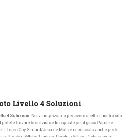
oto Livello 4 Soluzioni
llo 4 Soluzioni.
Noi vi ringraziamo per avere scelto il nostro sito
potete trovare le solizioni e le risposte per il gioco Parole e
le. Il Team Guy Simard/Jeux de Mots è conosciuta anche per le
dizi: Parole e Sillabe,1 indizio: Parole e Sillabe, 4 clues: word