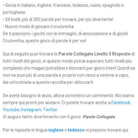
• Gioca in italiano, inglese, francese, tedesco, russo, spagnolo o
portoghese
• 24 livelli, più di 300 parole per trovare, per più divertente!
• Nuovo modo di giocare il cruciverba.
Se ti piacciono i giochi con le immagini, di associazione e di giochi
Cruciverba, questo gioco di parole è per voi!
Qui di seguito puoi trovare le
Parole Collegate Livello 3 Risposte
di
tutti i livelli del gioco, in questo modo potrai superare tutti i livelli più
complessi che magari potrebbero bloccarti per giorni interi! Quindi se
non ne puoi più di una parola e proprio non riesci a venirne a capo,
dai un’occhiata a questa raccolta per sbloccarti.
Se avete bisogno di aiuto, allora scriveterci un commento. Noi siamo
sempre qui pronti per aiutarvi. Ci potete trovare anche a
Facebook
,
Youtube
,
Instagram
,
Twitter
.
Vi auguro tanto divertimento con il gioco:
Parole Collegate
.
Per le risposte in lingua
inglese
o
tedesco
vi possono trovare qui.