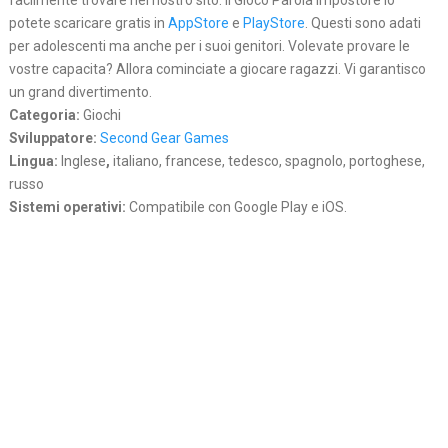
facilmente trovare nel nostro sito. Il Gioco Parola Impostore lo
potete scaricare gratis in
AppStore
e
PlayStore
. Questi sono adati
per adolescenti ma anche per i suoi genitori. Volevate provare le
vostre capacita? Allora cominciate a giocare ragazzi. Vi garantisco
un grand divertimento.
Categoria:
Giochi
Sviluppatore:
Second Gear Games
Lingua:
Inglese
,
italiano, francese, tedesco, spagnolo, portoghese,
russo
Sistemi operativi:
Compatibile con Google Play e iOS.